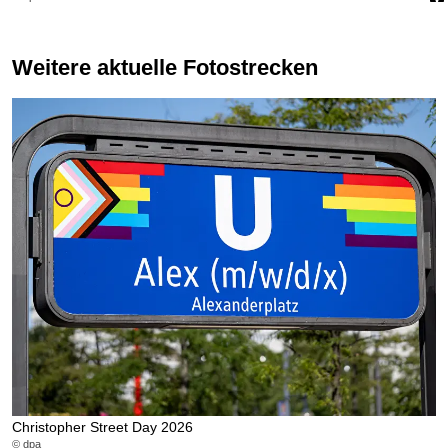
Weitere aktuelle Fotostrecken
Christopher Street Day 2026
L
© dpa
© 