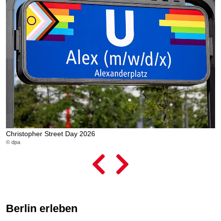
Christopher Street Day 2026
L
© dpa
© 
Berlin erleben