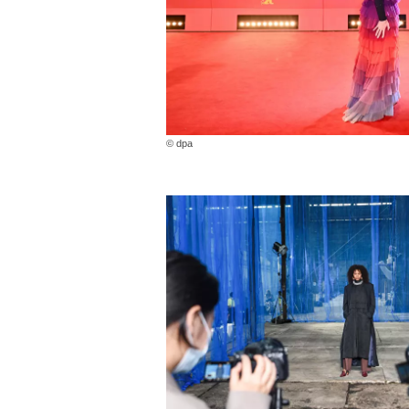
© dpa