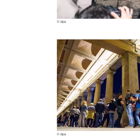
© dpa
© dpa