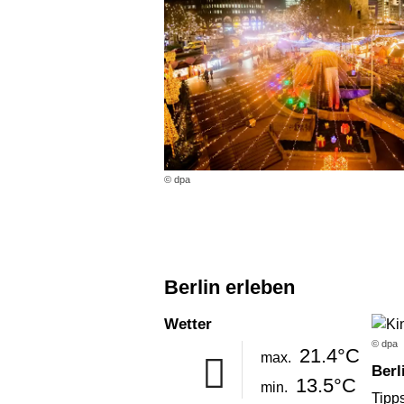
© dpa
Berlin erleben
Wetter
© dpa
21.4°C
max.
Ber
13.5°C
min.
Tipps