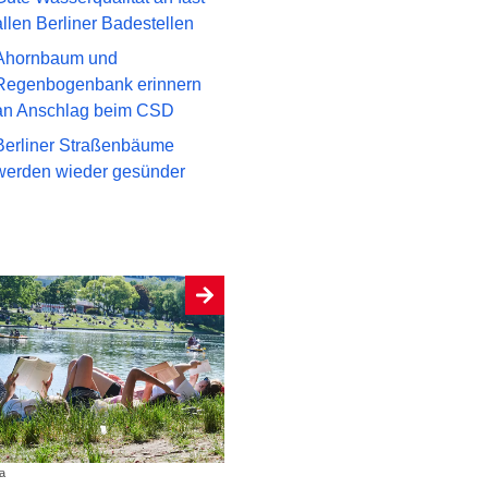
allen Berliner Badestellen
Ahornbaum und
Regenbogenbank erinnern
an Anschlag beim CSD
Berliner Straßenbäume
werden wieder gesünder
a