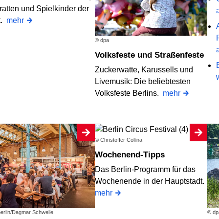
ratten und Spielkinder der
t.
mehr
© dpa
Volksfeste und Straßenfeste
Zuckerwatte, Karussells und
Livemusik: Die beliebtesten
Volksfeste Berlins.
mehr
© Christoffer Collina
Wochenend-Tipps
Das Berlin-Programm für das
Wochenende in der Hauptstadt.
mehr
Berlin/Dagmar Schwelle
© dp