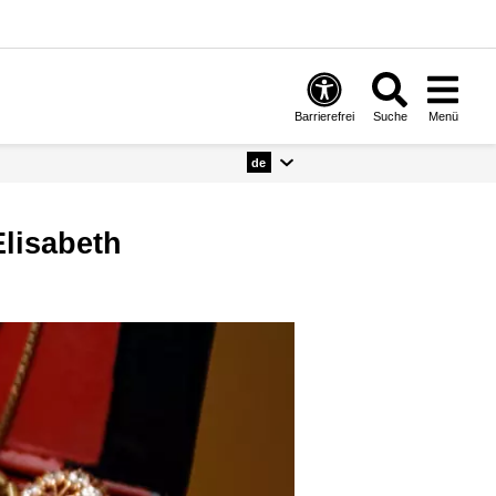
Barrierefrei
Suche
Menü
de
Elisabeth