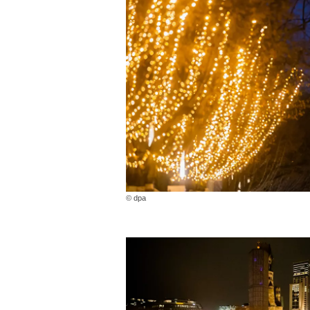
© dpa