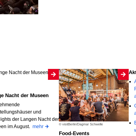
A
ge Nacht der Museen
nehmende
tellungshäuser und
lights der Langen Nacht der
© visitBerlin/Dagmar Schwelle
en im August.
mehr
Food-Events