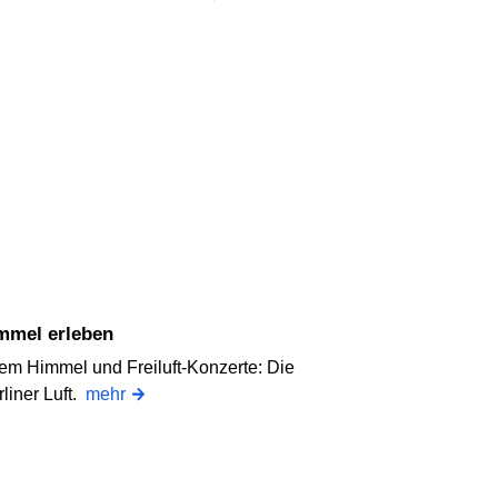
immel erleben
iem Himmel und Freiluft-Konzerte: Die
liner Luft.
mehr