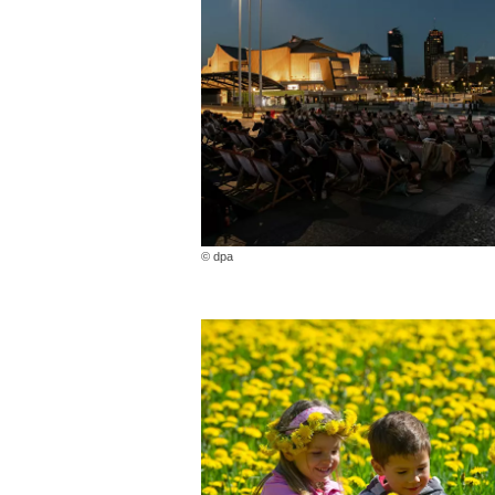
© dpa