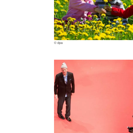
© dpa