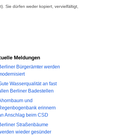
. Sie dürfen weder kopiert, vervielfältigt,
ktuelle Meldungen
Berliner Bürgerämter werden
modernisiert
Gute Wasserqualität an fast
allen Berliner Badestellen
Ahornbaum und
Regenbogenbank erinnern
an Anschlag beim CSD
Berliner Straßenbäume
werden wieder gesünder