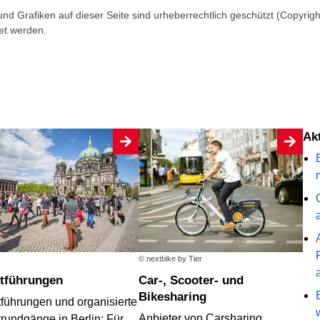
 und Grafiken auf dieser Seite sind urheberrechtlich geschützt (Copyright)
et werden.
A
© nextbike by Tier
dtführungen
Car-, Scooter- und
Bikesharing
tführungen und organisierte
Anbieter von Carsharing,
trundgänge in Berlin: Für