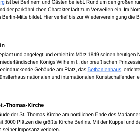
rg
ist bei Berlinern und Gästen beliebt. Rund um den großen r
 der parkähnlichen Charakter lädt zum Verweilen ein. Im Nord
rlin-Mitte bildet. Hier verlief bis zur Wiedervereinigung die B
in
geplant und angelegt und erhielt im März 1849 seinen heutige
 niederländischen Königs Wilhelm I., der preußischen Prinzess
 beeindruckende Gebäude am Platz, das
Bethanienhaus
, errich
ünstlerhaus nationalen und internationalen Kunstschaffenden ei
 St.-Thomas-Kirche
äude der St.-Thomas-Kirche am nördlichen Ende des Mariannen
mit 3000 Plätzen die größte Kirche Berlins. Mit der Kuppel und
n seiner Imposanz verloren.