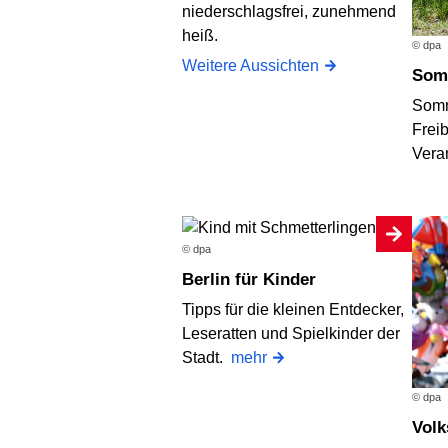
niederschlagsfrei, zunehmend
heiß.
© dpa
Weitere Aussichten
Som
Somm
Frei
Vera
© dpa
Berlin für Kinder
Tipps für die kleinen Entdecker,
Leseratten und Spielkinder der
Stadt.
mehr
© dpa
Vol