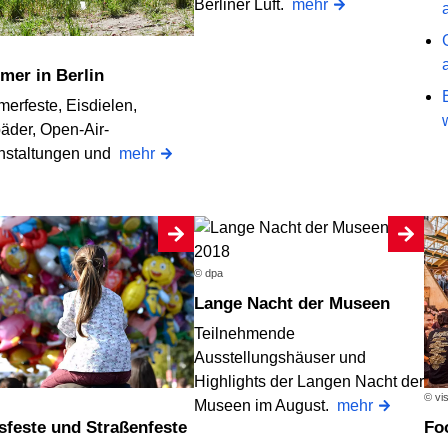
Berliner Luft.
mehr
mer in Berlin
erfeste, Eisdielen,
bäder, Open-Air-
nstaltungen und
mehr
© dpa
Lange Nacht der Museen
Teilnehmende
Ausstellungshäuser und
Highlights der Langen Nacht der
© vi
Museen im August.
mehr
ksfeste und Straßenfeste
F