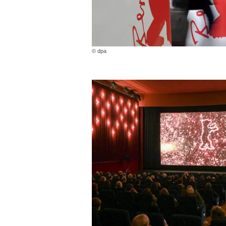
© dpa