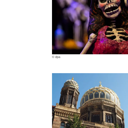
© dpa