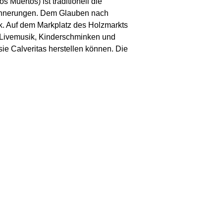
 Muertos) ist traditionell die
Erinnerungen. Dem Glauben nach
ck. Auf dem Markplatz des Holzmarkts
d Livemusik, Kinderschminken und
ie Calveritas herstellen können. Die