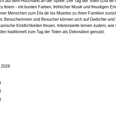
h auf dem Holzmarkt an der Spree. Der Tag der Toten (Día de los
 feiern - mit bunten Farben, fröhlicher Musik und freudigen 
bener Menschen zum Día de los Muertos zu ihren Familien zurü
chtet. Besucherinnen und Besucher können sich auf Gedichte un
nische Köstlichkeiten freuen. Interessierte lernen zudem, wie s
en traditionell zum Tag der Toten als Dekoration genutzt.
s 2026
t
t
t