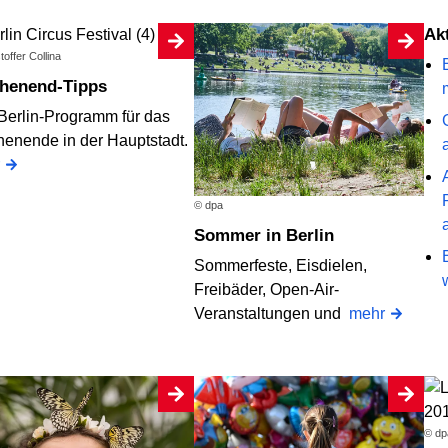
A
toffer Collina
chenend-Tipps
Berlin-Programm für das
enende in der Hauptstadt.
© dpa
Sommer in Berlin
Sommerfeste, Eisdielen,
Freibäder, Open-Air-
Veranstaltungen und
mehr
© dp