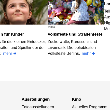
L
Te
Aus
Hig
© dpa
Mu
lin für Kinder
Volksfeste und Straßenfeste
 für die kleinen Entdecker,
Zuckerwatte, Karussells und
ratten und Spielkinder der
Livemusik: Die beliebtesten
t.
mehr
Volksfeste Berlins.
mehr
Ausstellungen
Kino
Fotoausstellungen
Aktuelles Programm