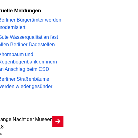
ktuelle Meldungen
Berliner Bürgerämter werden
modernisiert
Gute Wasserqualität an fast
allen Berliner Badestellen
Ahornbaum und
Regenbogenbank erinnern
an Anschlag beim CSD
Berliner Straßenbäume
werden wieder gesünder
a