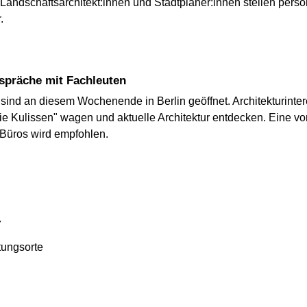
, Landschaftsarchitekt:innen und Stadtplaner:innen stellen persö
.
espräche mit Fachleuten
 sind an diesem Wochenende in Berlin geöffnet. Architekturint
 die Kulissen" wagen und aktuelle Architektur entdecken. Eine 
Büros wird empfohlen.
7
tungsorte