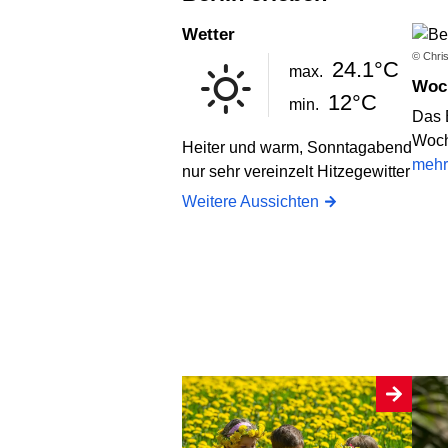
Wetter
© Chris
24.1°C
max.
Wo
12°C
min.
Das 
Woch
Heiter und warm, Sonntagabend
mehr
nur sehr vereinzelt Hitzegewitter
Weitere Aussichten