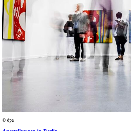
© dpa