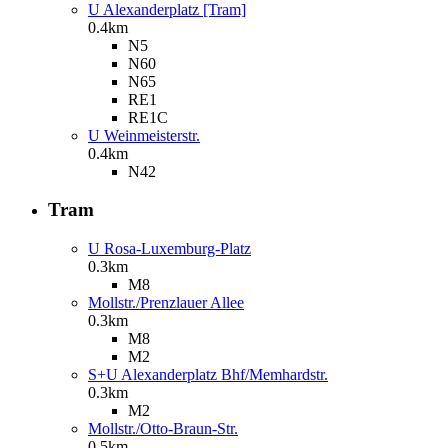
U Alexanderplatz [Tram]
0.4km
N5
N60
N65
RE1
RE1C
U Weinmeisterstr.
0.4km
N42
Tram
U Rosa-Luxemburg-Platz
0.3km
M8
Mollstr./Prenzlauer Allee
0.3km
M8
M2
S+U Alexanderplatz Bhf/Memhardstr.
0.3km
M2
Mollstr./Otto-Braun-Str.
0.5km