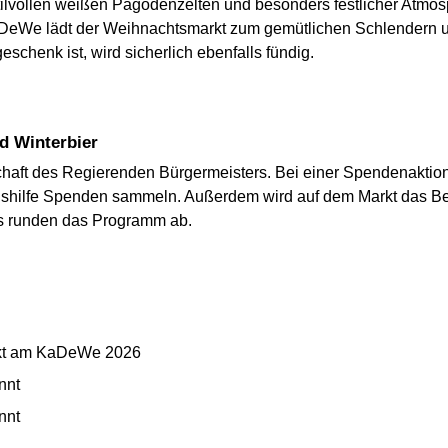
tilvollen weißen Pagodenzelten und besonders festlicher Atmo
DeWe lädt der Weihnachtsmarkt zum gemütlichen Schlendern u
henk ist, wird sicherlich ebenfalls fündig.
d Winterbier
schaft des Regierenden Bürgermeisters. Bei einer Spendenaktio
idshilfe Spenden sammeln. Außerdem wird auf dem Markt das Ber
s runden das Programm ab.
kt am KaDeWe 2026
nnt
nnt