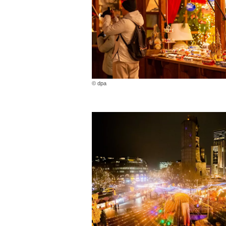
© dpa