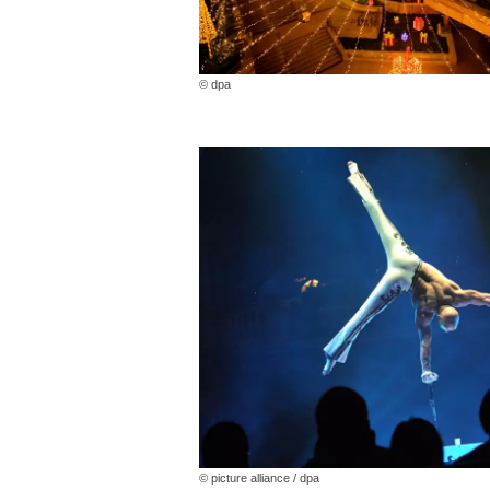
© dpa
© picture alliance / dpa