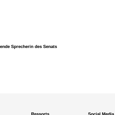
etende Sprecherin des Senats
Ressorts
Social Media