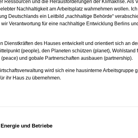
er Ressourcen und die Herausforderungen der Klimakrise. Als 
h gelebter Nachhaltigkeit am Arbeitsplatz wahrnehmen wollen. I
tung Deutschlands ein Leitbild „nachhaltige Behörde“ verabschi
 wir Verantwortung für eine nachhaltige Entwicklung Berlins u
 Dienstkräften des Hauses entwickelt und orientiert sich an d
elpunkt (people), den Planeten schützen (planet), Wohlstand fü
rn (peace) und gobale Partnerschaften ausbauen (partnership).
irtschaftsverwaltung wird sich eine hausinterne Arbeitsgrupp
d für ihr Haus zu übernehmen.
, Energie und Betriebe