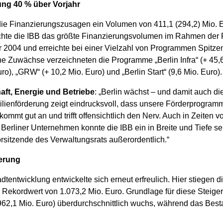
ung 40 % über Vorjahr
n die Finanzierungszusagen ein Volumen von 411,1 (294,2) Mio.
chte die IBB das größte Finanzierungsvolumen im Rahmen der 
r 2004 und erreichte bei einer Vielzahl von Programmen Spitze
 Zuwächse verzeichneten die Programme „Berlin Infra“ (+ 45,6 
), „GRW“ (+ 10,2 Mio. Euro) und „Berlin Start“ (9,6 Mio. Euro).
aft, Energie und Betriebe
: „Berlin wächst – und damit auch d
lienförderung zeigt eindrucksvoll, dass unsere Förderprogramme
mmt gut an und trifft offensichtlich den Nerv. Auch in Zeiten 
Berliner Unternehmen konnte die IBB ein in Breite und Tiefe seh
rsitzende des Verwaltungsrats außerordentlich.“
derung
dtentwicklung entwickelte sich erneut erfreulich. Hier stiegen
Rekordwert von 1.073,2 Mio. Euro. Grundlage für diese Steiger
962,1 Mio. Euro) überdurchschnittlich wuchs, während das Best