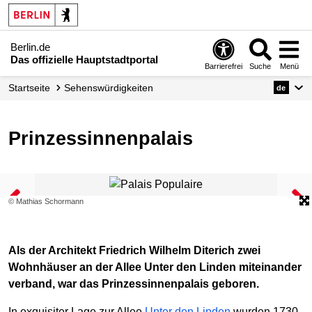
Berlin.de
Das offizielle Hauptstadtportal
Barrierefrei
Suche
Menü
Startseite
Sehenswürdigkeiten
de
Prinzessinnenpalais
© Mathias Schormann
Als der Architekt Friedrich Wilhelm Diterich zwei
Wohnhäuser an der Allee Unter den Linden miteinander
verband, war das Prinzessinnenpalais geboren.
In exquisiter Lage zur Allee
Unter den Linden
wurden 1730