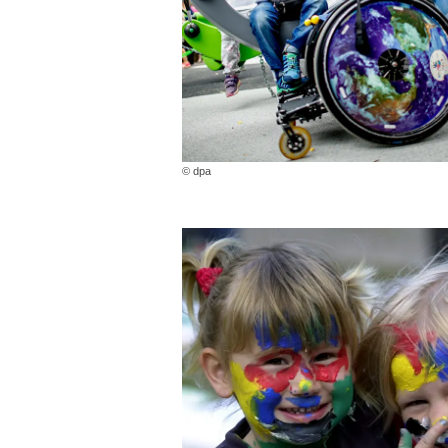
© dpa