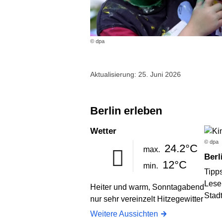
© dpa
Aktualisierung: 25. Juni 2026
Berlin erleben
Wetter
© dpa
24.2°C
max.
Ber
12°C
min.
Tipps
Lese
Heiter und warm, Sonntagabend
Stad
nur sehr vereinzelt Hitzegewitter
Weitere Aussichten