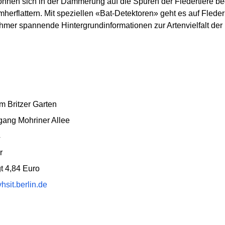
 können sich in der Dämmerung auf die Spuren der Fledertiere 
herflattern. Mit speziellen «Bat-Detektoren» geht es auf Fle
ehmer spannende Hintergrundinformationen zur Artenvielfalt de
m Britzer Garten
ngang Mohriner Allee
4
r
t 4,84 Euro
sit.berlin.de