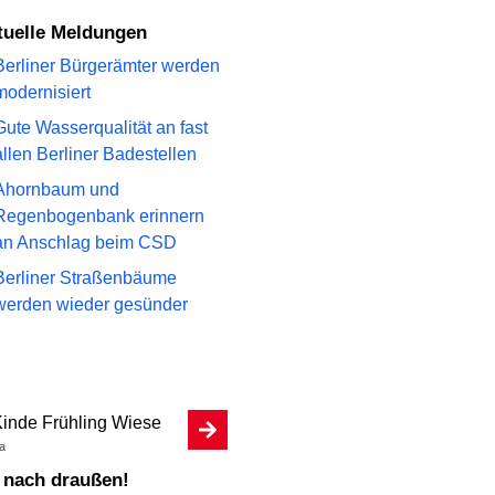
ktuelle Meldungen
Berliner Bürgerämter werden
modernisiert
Gute Wasserqualität an fast
allen Berliner Badestellen
Ahornbaum und
Regenbogenbank erinnern
an Anschlag beim CSD
Berliner Straßenbäume
werden wieder gesünder
a
b nach draußen!