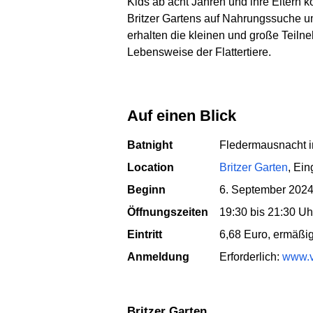
Kids ab acht Jahren und ihre Eltern
Britzer Gartens auf Nahrungssuche um
erhalten die kleinen und große Teiln
Lebensweise der Flattertiere.
Auf einen Blick
Batnight
Fledermausnacht i
Location
Britzer Garten
, Ei
Beginn
6. September 202
Öffnungszeiten
19:30 bis 21:30 Uh
Eintritt
6,68 Euro, ermäßig
Anmeldung
Erforderlich:
www.vh
Britzer Garten