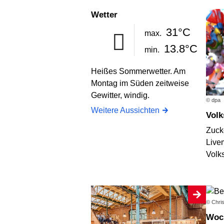
Wetter
31°C
max.
13.8°C
min.
Heißes Sommerwetter. Am
Montag im Süden zeitweise
Gewitter, windig.
© dpa
Weitere Aussichten
Vol
Zuck
Live
Volk
© Chris
Wo