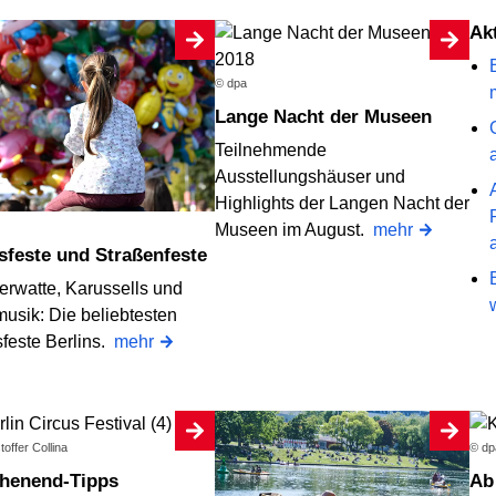
A
© dpa
Lange Nacht der Museen
Teilnehmende
Ausstellungshäuser und
Highlights der Langen Nacht der
Museen im August.
mehr
ksfeste und Straßenfeste
erwatte, Karussells und
musik: Die beliebtesten
sfeste Berlins.
mehr
toffer Collina
© dp
chenend-Tipps
A