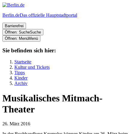
Berlin.de
Das offizielle Hauptstadtportal
Barrierefrei
Öffnen: Suche
Suche
Öffnen: Menü
Menü
Sie befinden sich hier:
Startseite
Kultur und Tickets
Tipps
Kinder
Archiv
Musikalisches Mitmach-
Theater
26. März 2016
In der Buchhandlung Krumulus können Kinder am 26. März beim