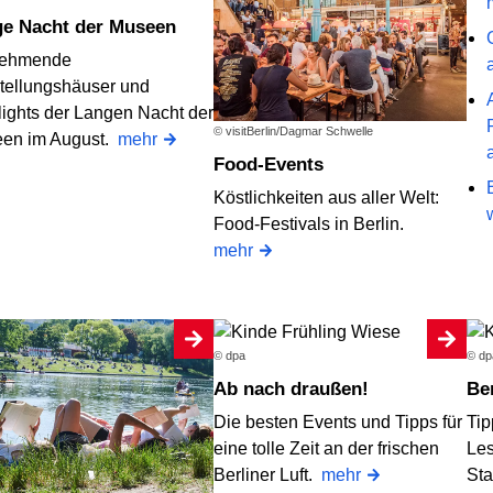
ge Nacht der Museen
nehmende
tellungshäuser und
lights der Langen Nacht der
© visitBerlin/Dagmar Schwelle
en im August.
mehr
Food-Events
Köstlichkeiten aus aller Welt:
Food-Festivals in Berlin.
mehr
© dpa
© dp
Ab nach draußen!
B
Die besten Events und Tipps für
Tip
eine tolle Zeit an der frischen
Les
Berliner Luft.
mehr
St