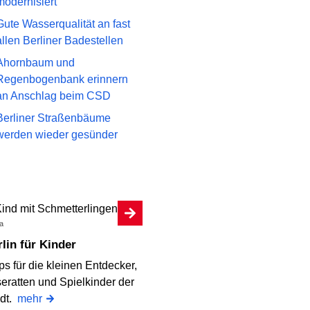
modernisiert
Gute Wasserqualität an fast
allen Berliner Badestellen
Ahornbaum und
Regenbogenbank erinnern
an Anschlag beim CSD
Berliner Straßenbäume
werden wieder gesünder
a
erlin für Kinder
ps für die kleinen Entdecker,
eratten und Spielkinder der
adt.
mehr