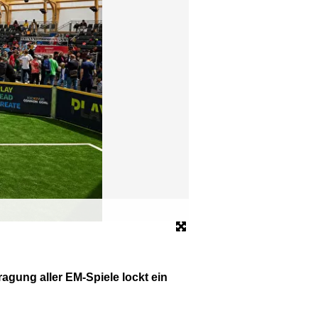
Deutsche und kroatische F
Fußball-EM.
© dpa
agung aller EM-Spiele lockt ein