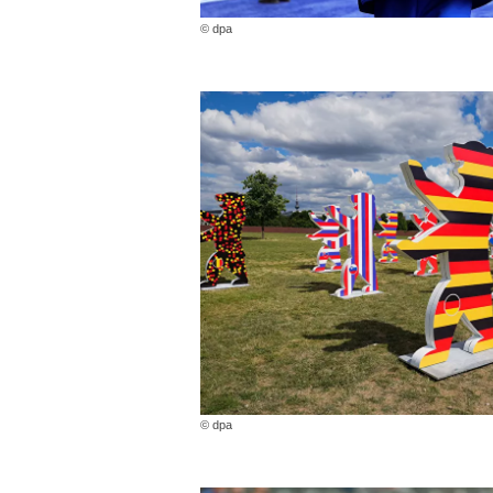
© dpa
© dpa