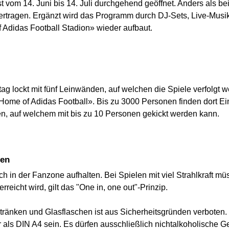
t vom 14. Juni bis 14. Juli durchgehend geöffnet. Anders als b
bertragen. Ergänzt wird das Programm durch DJ-Sets, Live-Mu
 Adidas Football Stadion» wieder aufbaut.
ag lockt mit fünf Leinwänden, auf welchen die Spiele verfolgt
Home of Adidas Football». Bis zu 3000 Personen finden dort Ein
en, auf welchem mit bis zu 10 Personen gekickt werden kann.
len
in der Fanzone aufhalten. Bei Spielen mit viel Strahlkraft müs
reicht wird, gilt das "One in, one out"-Prinzip.
ränken und Glasflaschen ist aus Sicherheitsgründen verboten.
 als DIN A4 sein. Es dürfen ausschließlich nichtalkoholische Ge