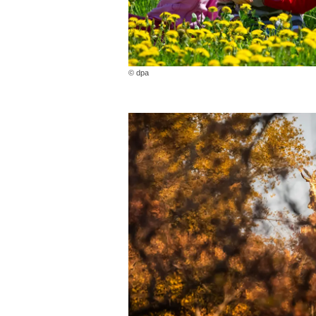
© dpa