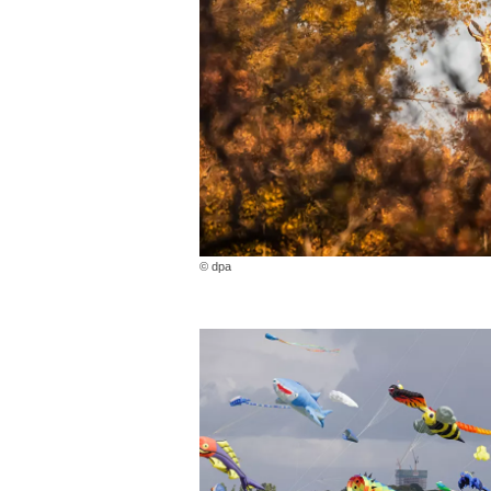
© dpa