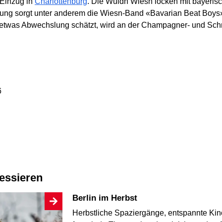
 Einzug in
Charlottenburg
. Die Wuidn Wiesn locken mit bayerisc
mmung sorgt unter anderem die Wiesn-Band «Bavarian Beat Boys»
 etwas Abwechslung schätzt, wird an der Champagner- und Sch
6
ressieren
Berlin im Herbst
Herbstliche Spaziergänge, entspannte Kin