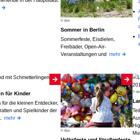
enende in der Hauptstadt.
© dpa
Sommer in Berlin
Sommerfeste, Eisdielen,
Freibäder, Open-Air-
Veranstaltungen und
mehr
© dp
lin für Kinder
L
 für die kleinen Entdecker,
ratten und Spielkinder der
Te
t.
mehr
Aus
Hig
© dpa
Mu
Volksfeste und Straßenfeste