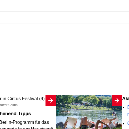
A
toffer Collina
chenend-Tipps
Berlin-Programm für das