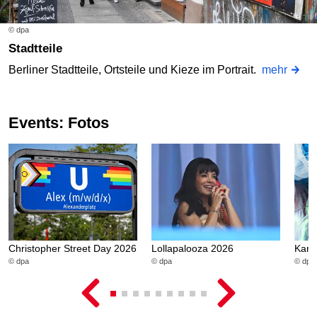
© dpa
Stadtteile
Berliner Stadtteile, Ortsteile und Kieze im Portrait.
mehr
Events: Fotos
Christopher Street Day 2026
Lollapalooza 2026
Karn
© dpa
© dpa
© dpa