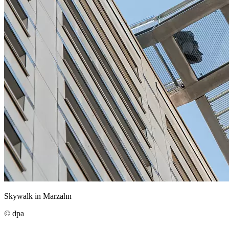
Skywalk in Marzahn
© dpa