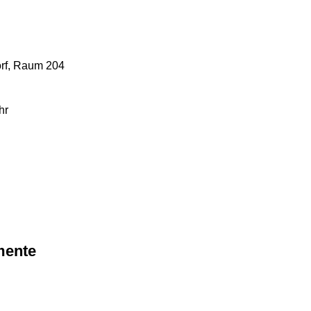
rf, Raum 204
hr
mente