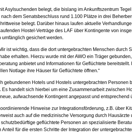
mit Asylsuchenden belegt, die bislang im Ankunftszentrum Tege
 nach dem Senatsbeschluss rund 1.100 Plätze in drei Beherber
ittweise belegt. Darüber hinaus laufen aktuelle Verhandlungen
 laufenden Hostel-Verträge des LAF über Kontingente von insg
n umfänglich gesichert werden.
Mir ist wichtig, dass die dort untergebrachten Menschen durch S
lhabe erhalten. Hierzu wurde mit der AWO ein Träger gebunden,
beratung anbietet und Informationen für Geflüchtete bereitstellt
llen Notlage ihre Häuser für Geflüchtete öffnen.“
lich gebundenen Hotels und Hostels untergebrachten Personen b
. Es handelt sich hierbei um eine Zusammenarbeit zwischen Hot
neue, aufwachsende Kontingent angepasst und entsprechend üb
koordinierende Hinweise zur Integrationsförderung, z.B. über Ki
rweist auch auf die medizinische Versorgung durch Hausärzte u
hutzbedürftige geflüchtete Personen an spezialisierte Beratung
Anteil für die ersten Schritte der Integration der untergebracht