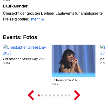
Laufkalender
Übersicht der größten Berliner Laufevents für ambitionierte
Freizeitsportler.
mehr
Events: Fotos
Christopher Street Day 2026
Karn
© dpa
© dpa
Lollapalooza 2026
© dpa