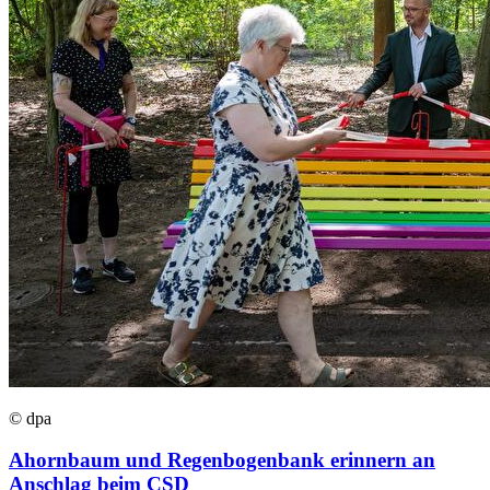
© dpa
Ahornbaum und Regenbogenbank erinnern an
Anschlag beim CSD