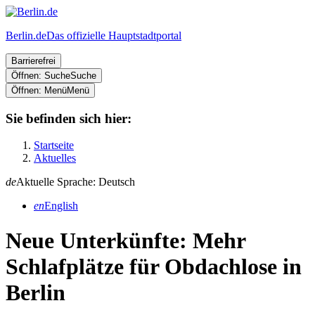
Berlin.de
Das offizielle Hauptstadtportal
Barrierefrei
Öffnen: Suche
Suche
Öffnen: Menü
Menü
Sie befinden sich hier:
Startseite
Aktuelles
de
Aktuelle Sprache: Deutsch
en
English
Neue Unterkünfte: Mehr
Schlafplätze für Obdachlose in
Berlin