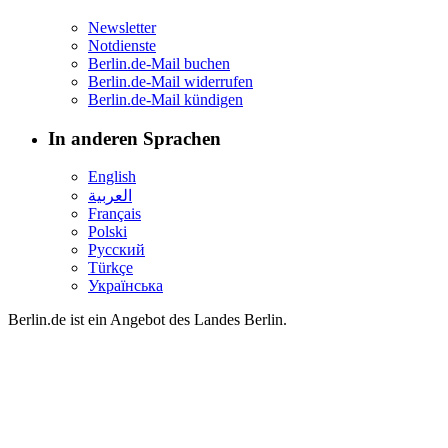
Newsletter
Notdienste
Berlin.de-Mail buchen
Berlin.de-Mail widerrufen
Berlin.de-Mail kündigen
In anderen Sprachen
English
العربية
Français
Polski
Русский
Türkçe
Українська
Berlin.de ist ein Angebot des Landes Berlin.