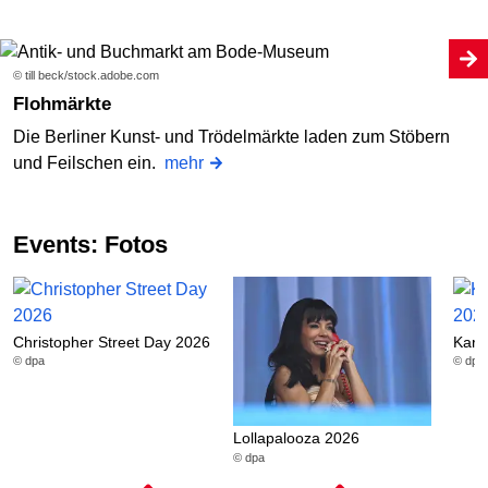
© till beck/stock.adobe.com
Flohmärkte
Die Berliner Kunst- und Trödelmärkte laden zum Stöbern
und Feilschen ein.
mehr
Events: Fotos
Christopher Street Day 2026
Karn
© dpa
© dpa
Lollapalooza 2026
© dpa