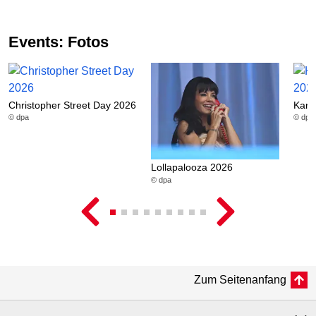
Events: Fotos
Christopher Street Day 2026
Karn
© dpa
© dpa
Lollapalooza 2026
© dpa
Zum Seitenanfang