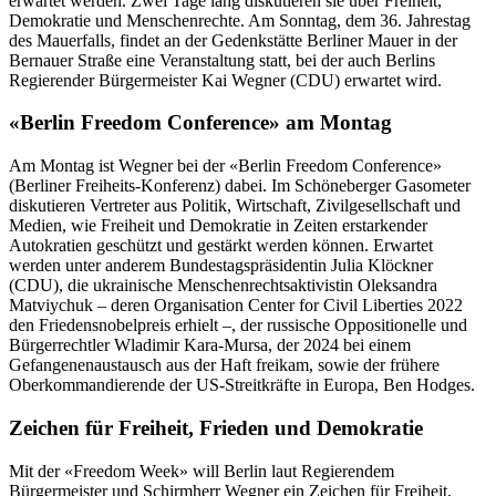
erwartet werden. Zwei Tage lang diskutieren sie über Freiheit,
Demokratie und Menschenrechte. Am Sonntag, dem 36. Jahrestag
des Mauerfalls, findet an der Gedenkstätte Berliner Mauer in der
Bernauer Straße eine Veranstaltung statt, bei der auch Berlins
Regierender Bürgermeister Kai Wegner (CDU) erwartet wird.
«Berlin Freedom Conference» am Montag
Am Montag ist Wegner bei der «Berlin Freedom Conference»
(Berliner Freiheits-Konferenz) dabei. Im Schöneberger Gasometer
diskutieren Vertreter aus Politik, Wirtschaft, Zivilgesellschaft und
Medien, wie Freiheit und Demokratie in Zeiten erstarkender
Autokratien geschützt und gestärkt werden können. Erwartet
werden unter anderem Bundestagspräsidentin Julia Klöckner
(CDU), die ukrainische Menschenrechtsaktivistin Oleksandra
Matviychuk – deren Organisation Center for Civil Liberties 2022
den Friedensnobelpreis erhielt –, der russische Oppositionelle und
Bürgerrechtler Wladimir Kara-Mursa, der 2024 bei einem
Gefangenenaustausch aus der Haft freikam, sowie der frühere
Oberkommandierende der US-Streitkräfte in Europa, Ben Hodges.
Zeichen für Freiheit, Frieden und Demokratie
Mit der «Freedom Week» will Berlin laut Regierendem
Bürgermeister und Schirmherr Wegner ein Zeichen für Freiheit,