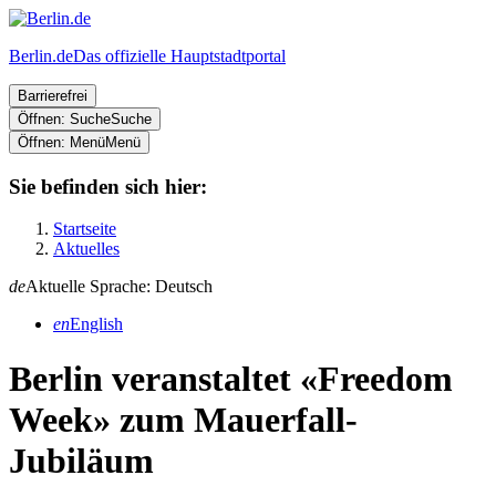
Berlin.de
Das offizielle Hauptstadtportal
Barrierefrei
Öffnen: Suche
Suche
Öffnen: Menü
Menü
Sie befinden sich hier:
Startseite
Aktuelles
de
Aktuelle Sprache: Deutsch
en
English
Berlin veranstaltet «Freedom
Week» zum Mauerfall-
Jubiläum