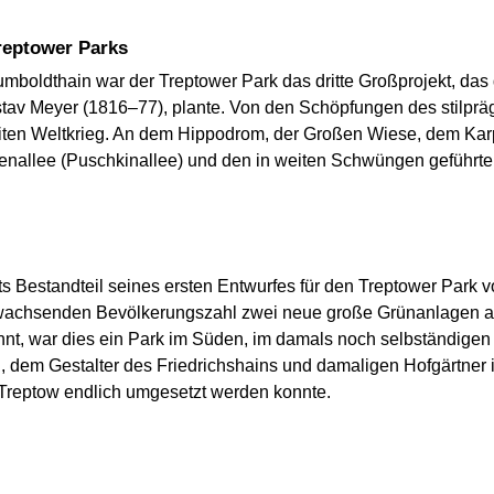
Treptower Parks
boldthain war der Treptower Park das dritte Großprojekt, das 
ustav Meyer (1816–77), plante. Von den Schöpfungen des stilpr
iten Weltkrieg. An dem Hippodrom, der Großen Wiese, dem Kar
nenallee (Puschkinallee) und den in weiten Schwüngen geführte
s Bestandteil seines ersten Entwurfes für den Treptower Park v
r wachsenden Bevölkerungszahl zwei neue große Grünanlagen a
nt, war dies ein Park im Süden, im damals noch selbständigen 
 dem Gestalter des Friedrichshains und damaligen Hofgärtner 
 Treptow endlich umgesetzt werden konnte.