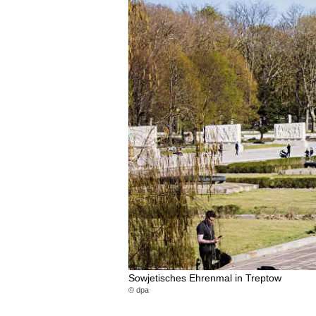
Sowjetisches Ehrenmal in Treptow
© dpa