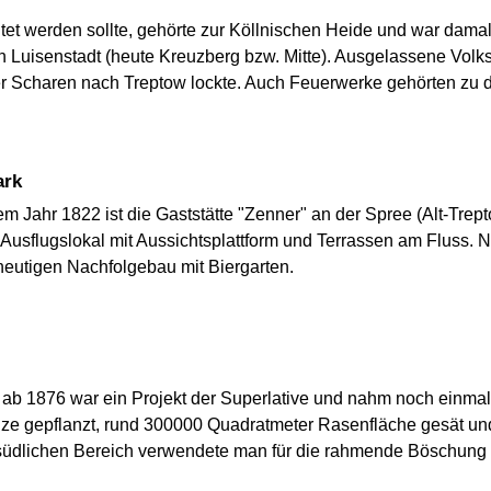
et werden sollte, gehörte zur Köllnischen Heide und war damals
 Luisenstadt (heute Kreuzberg bzw. Mitte). Ausgelassene Volk
er Scharen nach Treptow lockte. Auch Feuerwerke gehörten zu
ark
 dem Jahr 1822 ist die Gaststätte "Zenner" an der Spree (Alt-Tr
 Ausflugslokal mit Aussichtsplattform und Terrassen am Fluss.
eutigen Nachfolgebau mit Biergarten.
ab 1876 war ein Projekt der Superlative und nahm noch einmal 
ze gepflanzt, rund 300000 Quadratmeter Rasenfläche gesät u
 südlichen Bereich verwendete man für die rahmende Böschung