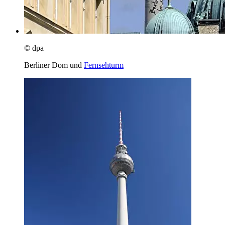
© dpa
Berliner Dom und
Fernsehturm