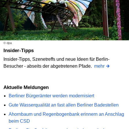
© dpa
Insider-Tipps
Insider-Tipps, Szenetreffs und neue Ideen für Berlin-
Besucher - abseits der abgetretenen Pfade.
mehr
Aktuelle Meldungen
Berliner Bürgerämter werden modernisiert
Gute Wasserqualität an fast allen Berliner Badestellen
Ahornbaum und Regenbogenbank erinnern an Anschlag
beim CSD