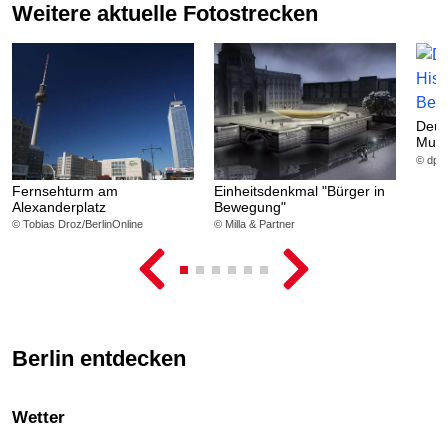
Weitere aktuelle Fotostrecken
Deut
Mus
© dpa
Fernsehturm am
Einheitsdenkmal "Bürger in
Alexanderplatz
Bewegung"
© Tobias Droz/BerlinOnline
© Milla & Partner
Berlin entdecken
Wetter