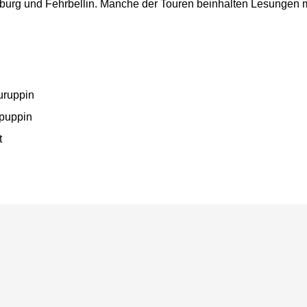
nburg und Fehrbellin. Manche der Touren beinhalten Lesungen m
uruppin
upuppin
t