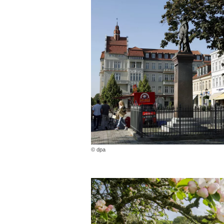
© dpa