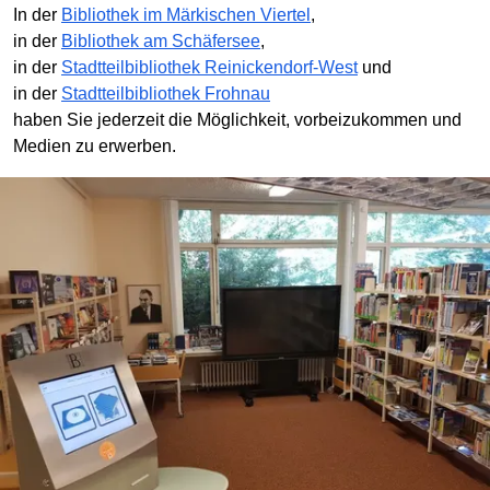
In der
Bibliothek im Märkischen Viertel
,
in der
Bibliothek am Schäfersee
,
in der
Stadtteilbibliothek Reinickendorf-West
und
in der
Stadtteilbibliothek Frohnau
haben Sie jederzeit die Möglichkeit, vorbeizukommen und
Medien zu erwerben.