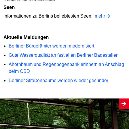
Seen
Informationen zu Berlins beliebtesten Seen.
mehr
Aktuelle Meldungen
Berliner Bürgerämter werden modernisiert
Gute Wasserqualität an fast allen Berliner Badestellen
Ahornbaum und Regenbogenbank erinnern an Anschlag
beim CSD
Berliner Straßenbäume werden wieder gesünder