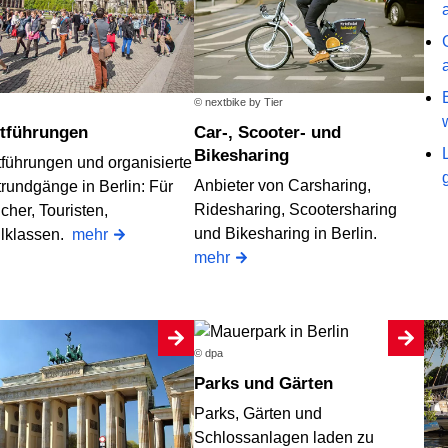
© nextbike by Tier
dtführungen
Car-, Scooter- und
Bikesharing
tführungen und organisierte
Anbieter von Carsharing,
trundgänge in Berlin: Für
Ridesharing, Scootersharing
her, Touristen,
und Bikesharing in Berlin.
lklassen.
mehr
mehr
© dpa
Parks und Gärten
Parks, Gärten und
Schlossanlagen laden zu