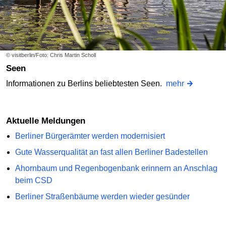
© visitberlin/Foto: Chris Martin Scholl
Seen
Informationen zu Berlins beliebtesten Seen.
mehr
Aktuelle Meldungen
Berliner Bürgerämter werden modernisiert
Gute Wasserqualität an fast allen Berliner Badestellen
Ahornbaum und Regenbogenbank erinnern an Anschlag
beim CSD
Berliner Straßenbäume werden wieder gesünder