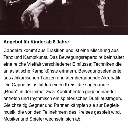
Angebot für Kinder ab 8 Jahre
Capoeira kommt aus Brasilien und ist eine Mischung aus
Tanz und Kampf­kunst. Das Bewegungs­repertoire be­in­haltet
eine reiche Viel­falt ver­schiede­ner Ein­flüsse: Techniken die
an asiati­sche Kampf­künste erinnern, Be­wegungs­elemente
aus afrikani­schen Tänzen und atem­be­rauben­de Akrobatik.
Die Capoeiristas bilden einen Kreis, die so­ge­nannte
„Roda“, in der immer zwei Kontra­henten gegen­einander
antreten und rhyth­misch ein spieleri­sches Duell austragen.
Gleich­zeitig Gegner und Partner, kämpfen sie zur Begleit­
musik, die von den Teil­neh­mern des Kreises gespielt wird.
Musiker und Spieler wechseln sich ab.