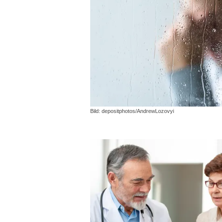
Bild: depositphotos/AndrewLozovyi