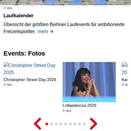
© dpa
Laufkalender
Übersicht der größten Berliner Laufevents für ambitionierte
Freizeitsportler.
mehr
Events: Fotos
Christopher Street Day 2026
Karn
© dpa
© dpa
Lollapalooza 2026
© dpa