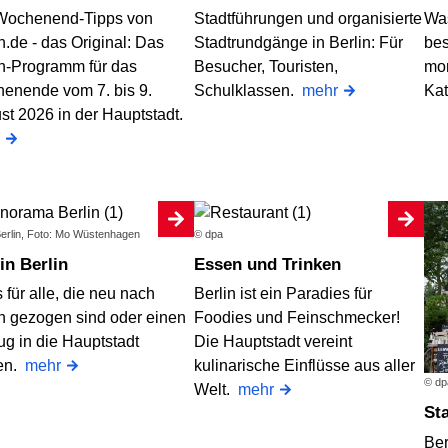
Wochenend-Tipps von
Stadtführungen und organisierte
Was
n.de - das Original: Das
Stadtrundgänge in Berlin: Für
bes
in-Programm für das
Besucher, Touristen,
mo
enende vom 7. bis 9.
Schulklassen.
mehr
Ka
st 2026 in der Hauptstadt.
Berlin, Foto: Mo Wüstenhagen
© dpa
 in Berlin
Essen und Trinken
 für alle, die neu nach
Berlin ist ein Paradies für
in gezogen sind oder einen
Foodies und Feinschmecker!
g in die Hauptstadt
Die Hauptstadt vereint
en.
mehr
kulinarische Einflüsse aus aller
© dp
Welt.
mehr
St
Ber