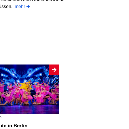
üssen.
mehr
a
eute in Berlin