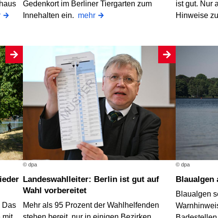
thaus
Gedenkort im Berliner Tiergarten zum
ist gut. Nur 
r
Innehalten ein.
mehr
Hinweise z
© dpa
© dpa
Landeswahlleiter: Berlin ist gut auf
Blaualgen
Wahl vorbereitet
Blaualgen s
? Das
Mehr als 95 Prozent der Wahlhelfenden
Warnhinweis
 mit
stehen bereit, nur in einigen Bezirken
Badestellen