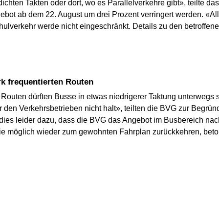
dichten Takten oder dort, wo es Parallelverkehre gibt», teilte 
ebot ab dem 22. August um drei Prozent verringert werden. «Al
chulverkehr werde nicht eingeschränkt. Details zu den betroffe
rk frequentierten Routen
n Routen dürften Busse in etwas niedrigerer Taktung unterwegs s
en Verkehrsbetrieben nicht halt», teilten die BVG zur Begründ
 dies leider dazu, dass die BVG das Angebot im Busbereich nac
e möglich wieder zum gewohnten Fahrplan zurückkehren, betont