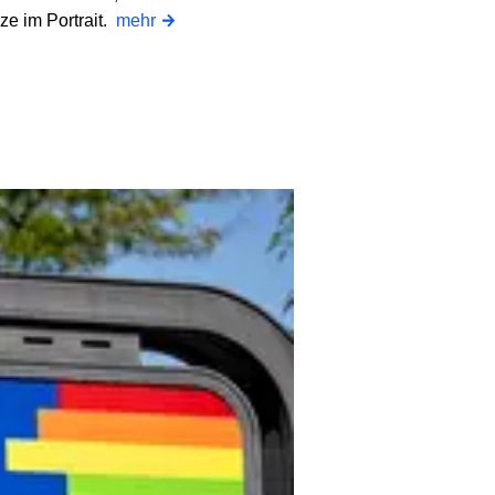
ze im Portrait.
mehr
Lollapalooza 2026
© dpa