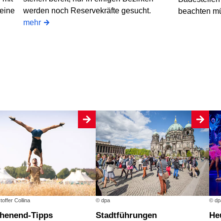
 eine
werden noch Reservekräfte gesucht.
beachten m
mehr
toffer Collina
© dpa
© dp
chenend-Tipps
Stadtführungen
H