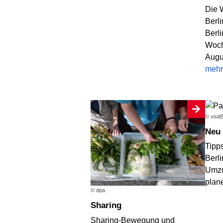
Die 
Berli
Berl
Woch
Augu
mehr
© visit
Neu
Tipps
Berl
Umzu
plan
© dpa
Sharing
Sharing-Bewegung und