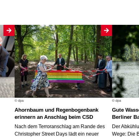
© dpa
© dpa
Ahornbaum und Regenbogenbank
Gute Wasserqualität an fast allen
erinnern an Anschlag beim CSD
Berliner B
Nach dem Terroranschlag am Rande des
Der Abkühlu
Christopher Street Days lädt ein neuer
Wege: Die B