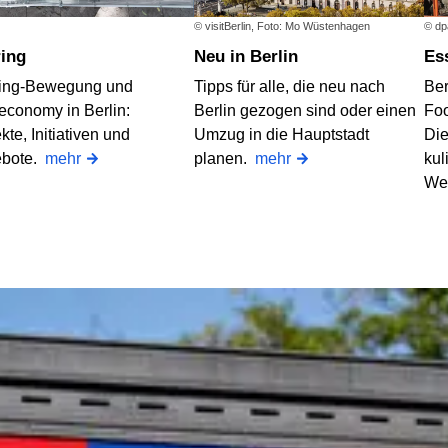
© visitBerlin, Foto: Mo Wüstenhagen
© dp
ring
Neu in Berlin
E
ing-Bewegung und
Tipps für alle, die neu nach
Ber
economy in Berlin:
Berlin gezogen sind oder einen
Foo
kte, Initiativen und
Umzug in die Hauptstadt
Die
bote.
mehr
planen.
mehr
kul
We