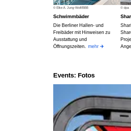
© Elke A. Jung-Wolf/BBB
© dpa
Schwimmbäder
Sha
Die Berliner Hallen- und
Shar
Freibäder mit Hinweisen zu
Shar
Ausstattung und
Proje
Öffnungszeiten.
mehr
Ange
Events: Fotos