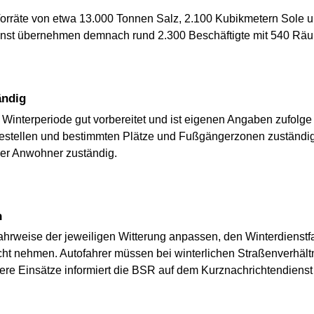
Vorräte von etwa 13.000 Tonnen Salz, 2.100 Kubikmetern Sole u
enst übernehmen demnach rund 2.300 Beschäftigte mit 540 Räum
ändig
Winterperiode gut vorbereitet und ist eigenen Angaben zufolg
stellen und bestimmten Plätze und Fußgängerzonen zuständig
der Anwohner zuständig.
n
Fahrweise der jeweiligen Witterung anpassen, den Winterdiens
t nehmen. Autofahrer müssen bei winter­lichen Straßen­verhältn
ere Einsätze informiert die BSR auf dem Kurznachrichtendienst