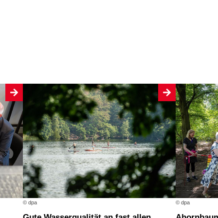
© dpa
© dpa
Gute Wasserqualität an fast allen
Ahornbaum und Regenbogenbank