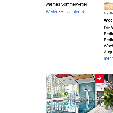
warmes Sommerwetter
Weitere Aussichten
© Chris
Wo
Die 
Berli
Berl
Woch
Augu
mehr