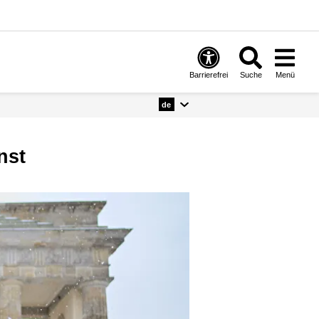
Barrierefrei
Suche
Menü
de
nst