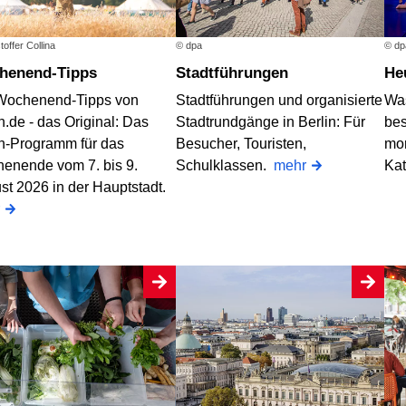
toffer Collina
© dpa
© dp
chenend-Tipps
Stadtführungen
H
Wochenend-Tipps von
Stadtführungen und organisierte
Was
n.de - das Original: Das
Stadtrundgänge in Berlin: Für
bes
in-Programm für das
Besucher, Touristen,
mo
enende vom 7. bis 9.
Schulklassen.
mehr
Ka
st 2026 in der Hauptstadt.