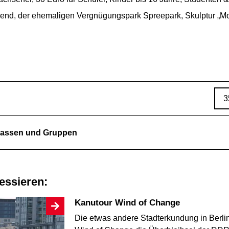
gend, der ehemaligen Vergnügungspark Spreepark, Skulptur „Mol
3
lklassen und Gruppen
ressieren:
Kanutour Wind of Change
Die etwas andere Stadterkundung in Berli