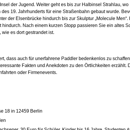
sel der Jugend. Weiter geht es bis zur Halbinsel Strahlau, wo 
nn des 19. Jahrhunderts für eine Straßenbahn gebaut wurde. B
nter der Elsenbrücke hindurch bis zur Skulptur „Molecule Men“
 hindurch. Nach einem kurzen Stopp passieren Sie ein altes Sc
wie es dort gestrandet ist.
ert, dass auch für unerfahrene Paddler bedenkenlos zu schaffen
teressante Fakten und Anekdoten zu den Örtlichkeiten erzählt. 
nfahrten oder Firmenevents.
e 18 in 12459 Berlin
den
chsener, 30 Euro für Schüler, Kinder bis 16 Jahre, Studenten 