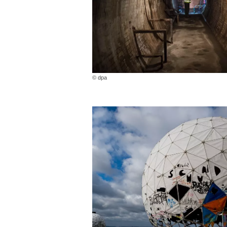
© dpa