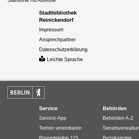
Standorte mit Adresse
Stadtbibliothek
Reinickendorf
Impressum
Ansprechpartner
Datenschutzerklärung
Leichte Sprache
Service
Behörden
Service-App
Behörden A-Z
Termin vereinbaren
Senatsverwaltu
Bürgertelefon 115
Bezirksämter