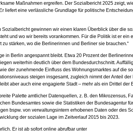
rksame Maßnahmen ergreifen. Der Sozialbericht 2025 zeigt, wie
 Er liefert eine verlässliche Grundlage für politische Entscheid
m Sozialbericht gewinnen wir einen klaren Überblick über die sozi
eht und wo wir bereits vorankommen. Für die Politik ist er ein e
t zu stärken, wo die Berlinerinnen und Berliner sie brauchen.“
age in Berlin angespannt bleibt. Etwa 20 Prozent der Berlinerinn
iegen weiterhin deutlich über dem Bundesdurchschnitt. Auffällig
owie der zunehmende Einfluss des Wohnungsmarktes auf die soz
ikationsniveaus steigen insgesamt, zugleich nimmt der Anteil d
ibt aber auch eine engagierte Stadt – mehr als ein Drittel der B
 breite Palette amtlicher Datenquellen, z. B. den Mikrozensus, Fa
schen Bundesamtes sowie die Statistiken der Bundesagentur für 
ngen bspw. von verwaltungsintern erhobenen Daten oder des 
twicklung der sozialen Lage im Zeitverlauf 2015 bis 2023.
rlich. Er ist ab sofort online abrufbar unter