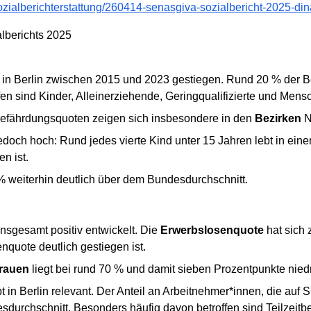
ozialberichterstattung/260414-senasgiva-sozialbericht-2025-din
lberichts 2025
t in Berlin zwischen 2015 und 2023 gestiegen. Rund 20 % der Be
fen sind Kinder, Alleinerziehende, Geringqualifizierte und Me
gefährdungsquoten zeigen sich insbesondere in den
Bezirken
N
t jedoch hoch: Rund jedes vierte Kind unter 15 Jahren lebt in ein
n ist.
 % weiterhin deutlich über dem Bundesdurchschnitt.
 insgesamt positiv entwickelt. Die
Erwerbslosenquote
hat sich
nquote deutlich gestiegen ist.
Frauen
liegt bei rund 70 % und damit sieben Prozentpunkte niedr
t in Berlin relevant. Der Anteil an Arbeitnehmer*innen, die auf S
sdurchschnitt. Besonders häufig davon betroffen sind Teilzeit