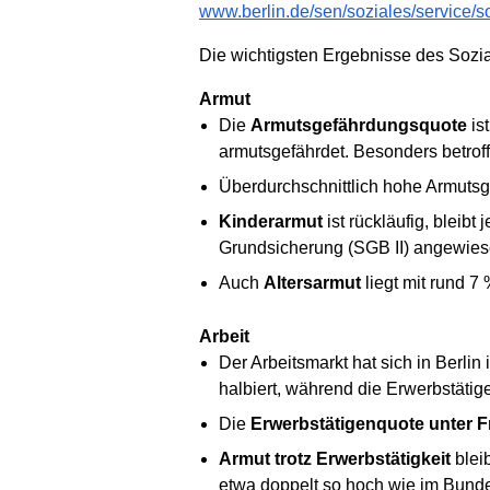
www.berlin.de/sen/soziales/service/s
Die wichtigsten Ergebnisse des Sozia
Armut
Die
Armutsgefährdungsquote
is
armutsgefährdet. Besonders betrof
Überdurchschnittlich hohe Armuts
Kinderarmut
ist rückläufig, bleib
Grundsicherung (SGB II) angewiese
Auch
Altersarmut
liegt mit rund 7
Arbeit
Der Arbeitsmarkt hat sich in Berlin
halbiert, während die Erwerbstätige
Die
Erwerbstätigenquote unter 
Armut trotz Erwerbstätigkeit
bleib
etwa doppelt so hoch wie im Bunde