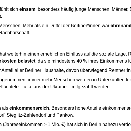
fühlt sich
einsam
, besonders häufig junge Menschen, Männe
.
 Menschen: Mehr als ein Drittel der Berliner*innen war
ehrenamtl
 Nachbarschaft.
 weiterhin einen erheblichen Einfluss auf die soziale Lage. 
kosten belastet
, da sie mindestens 40 % ihres Einkommens fü
r Anteil aller Berliner Haushalte, davon überwiegend Rentner*
 zugenommen, immer mehr Menschen werden in Unterkünften fü
eflüchtete – u. a. aus der Ukraine – mitgezählt werden.
n als
einkommensreich
. Besonders hohe Anteile einkommensre
rf, Steglitz-Zehlendorf und Pankow.
n
(Jahreseinkommen > 1 Mio. €) hat sich in Berlin nahezu verdop