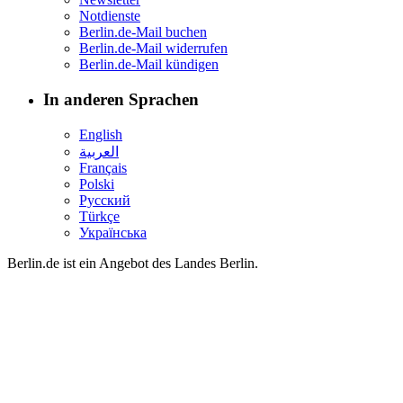
Notdienste
Berlin.de-Mail buchen
Berlin.de-Mail widerrufen
Berlin.de-Mail kündigen
In anderen Sprachen
English
العربية
Français
Polski
Русский
Türkçe
Українська
Berlin.de ist ein Angebot des Landes Berlin.