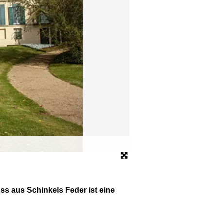
Tulpen blühen im Park von
© dpa
ss aus Schinkels Feder ist eine