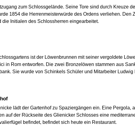
ptzugang zum Schlossgelände. Seine Tore sind durch Kreuze des
urde 1854 die Herrenmeisterwürde des Ordens verliehen. Den
 die Initialen des Schlossherren eingearbeitet.
lossgartens ist der Löwenbrunnen mit seiner vergoldete Löwe
edici in Rom entworfen. Die zwei Bronzelöwen stammen aus Sa
bank. Sie wurde von Schinkels Schüler und Mitarbeiter Ludwig P
nhof
nicke lädt der Gartenhof zu Spaziergängen ein. Eine Pergola,
fen auf der Rückseite des Glienicker Schlosses eine mediterra
lierfügel befindet, befindet sich heute ein Restaurant.