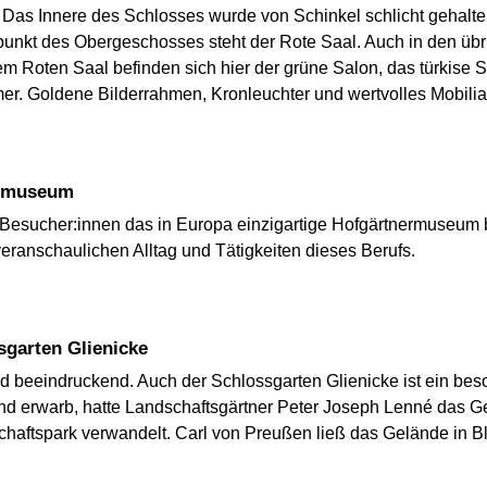
 Das Innere des Schlosses wurde von Schinkel schlicht gehal
elpunkt des Obergeschosses steht der Rote Saal. Auch in den 
m Roten Saal befinden sich hier der grüne Salon, das türkise S
r. Goldene Bilderrahmen, Kronleuchter und wertvolles Mobilia
nermuseum
Besucher:innen das in Europa einzigartige Hofgärtnermuseum b
veranschaulichen Alltag und Tätigkeiten dieses Berufs.
sgarten Glienicke
nd beeindruckend. Auch der Schlossgarten Glienicke ist ein b
nd erwarb, hatte Landschaftsgärtner Peter Joseph Lenné das Ge
chaftspark verwandelt. Carl von Preußen ließ das Gelände in 