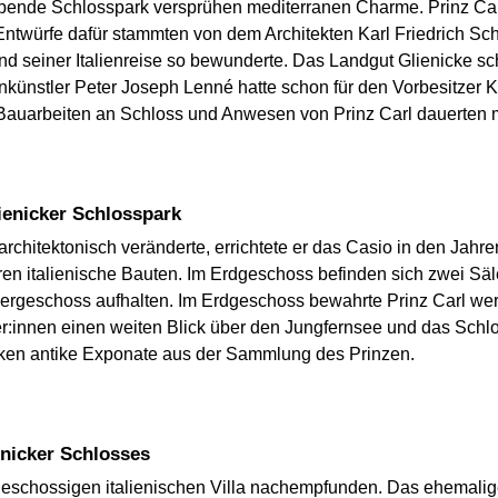
ende Schlosspark versprühen mediterranen Charme. Prinz Carl
twürfe dafür stammten von dem Architekten Karl Friedrich Schi
d seiner Italienreise so bewunderte. Das Landgut Glienicke sch
nkünstler Peter Joseph Lenné hatte schon für den Vorbesitzer 
Bauarbeiten an Schloss und Anwesen von Prinz Carl dauerten 
lienicker Schlosspark
hitektonisch veränderte, errichtete er das Casio in den Jahren 
ren italienische Bauten. Im Erdgeschoss befinden sich zwei Säl
rgeschoss aufhalten. Im Erdgeschoss bewahrte Prinz Carl wert
:innen einen weiten Blick über den Jungfernsee und das Schl
en antike Exponate aus der Sammlung des Prinzen.
enicker Schlosses
igeschossigen italienischen Villa nachempfunden. Das ehemali