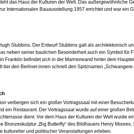
steht das Haus der Kulturen der Welt. Das außergewöhnliche G
r Internationalen Bauausstellung 1957 errichtet und war ein 
ugh Stubbins. Der Entwurf Stubbins galt als architektonisch un
das neben seiner baulichen Besonderheit auch ein Symbol für Fr
in Franklin befindet sich in der Marmorwand hinter dem Haupte
t bei den Berliner:innen schnell den Spitznamen „Schwangere 
ch
on verbergen sich ein großer Vortragssaal mit einer Besucherk
ein Restaurant. Der Vortragssaal wurde auf einer großen Betonp
achterrasse dient. Vor dem Haus der Kulturen der Welt wurde e
ie Bronzeskulptur „Big Butterfly“ des Bildhauers Henry Moores.
kultureller und politischer Veranstaltungen erleben.