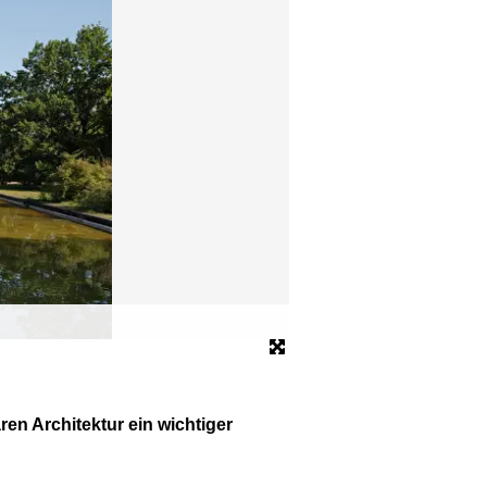
Blick auf das Haus der Kul
© Studio Bowie/HKW
ren Architektur ein wichtiger