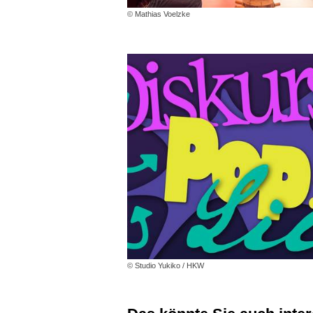
© Mathias Voelzke
© Studio Yukiko / HKW